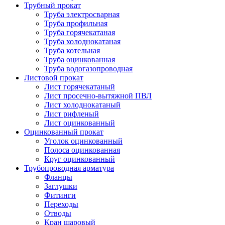
Трубный прокат
Труба электросварная
Труба профильная
Труба горячекатаная
Труба холоднокатаная
Труба котельная
Труба оцинкованная
Труба водогазопроводная
Листовой прокат
Лист горячекатаный
Лист просечно-вытяжной ПВЛ
Лист холоднокатаный
Лист рифленый
Лист оцинкованный
Оцинкованный прокат
Уголок оцинкованный
Полоса оцинкованная
Круг оцинкованный
Трубопроводная арматура
Фланцы
Заглушки
Фитинги
Переходы
Отводы
Кран шаровый