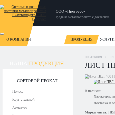
ООО «Прогресс»
Продажа металлопроката с доставкой
О КОМПАНИИ
ПРОДУКЦИЯ
УСЛУГИ
ОТЗЫВЫ
НОВОСТИ
СТАТЬИ
НАШИ РАБОТЫ
ПРОДУКЦИЯ
>
ЛИ
НАША
ПРОДУКЦИЯ
ЛИСТ ПВ
СОРТОВОЙ ПРОКАТ
В наличии
Полоса
Характерист
Круг стальной
Доставка и о
Арматура
Марка листа:
ПВЛ