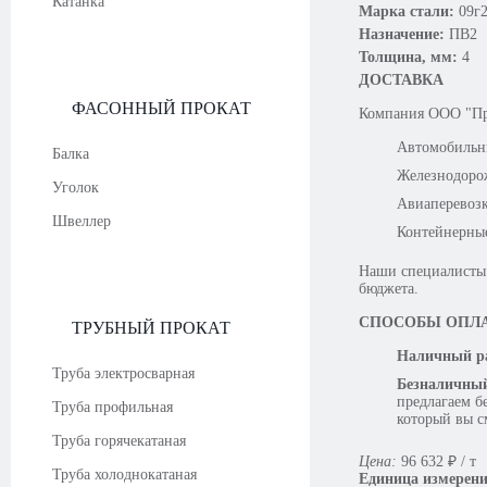
Катанка
Марка стали:
09г
Назначение:
ПВ2
Толщина, мм:
4
ДОСТАВКА
ФАСОННЫЙ ПРОКАТ
Компания OOO "Про
Автомобильн
Балка
Железнодоро
Уголок
Авиаперевоз
Швеллер
Контейнерны
Наши специалисты 
бюджета.
СПОСОБЫ ОПЛ
ТРУБНЫЙ ПРОКАТ
Наличный ра
Труба электросварная
Безналичный
предлагаем б
Труба профильная
который вы с
Труба горячекатаная
Цена:
96 632
₽
/ т
Труба холоднокатаная
Единица измерен