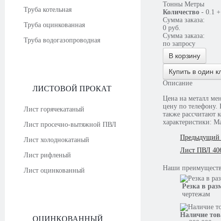
Тонны
Метры
Труба котельная
Количество
-
0.1
+
Сумма заказа:
Труба оцинкованная
0
руб.
Сумма заказа:
Труба водогазопроводная
по запросу
В корзину
Купить в один к
Описание
ЛИСТОВОЙ ПРОКАТ
Цена на металл мен
цену по телефону. В случае необходимости наши сотрудники ответят на все вопросы, которые возникнут, а
Лист горячекатаный
также рассчитают 
характеристики: Ма
Лист просечно-вытяжной ПВЛ
Предыдущий 
Лист холоднокатаный
Лист ПВЛ 406
Лист рифленый
Наши
преимущест
Лист оцинкованный
Резка в раз
чертежам
Наличие тов
ОЦИНКОВАННЫЙ