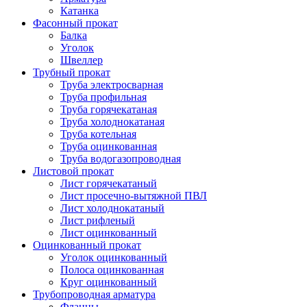
Катанка
Фасонный прокат
Балка
Уголок
Швеллер
Трубный прокат
Труба электросварная
Труба профильная
Труба горячекатаная
Труба холоднокатаная
Труба котельная
Труба оцинкованная
Труба водогазопроводная
Листовой прокат
Лист горячекатаный
Лист просечно-вытяжной ПВЛ
Лист холоднокатаный
Лист рифленый
Лист оцинкованный
Оцинкованный прокат
Уголок оцинкованный
Полоса оцинкованная
Круг оцинкованный
Трубопроводная арматура
Фланцы