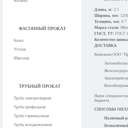
Катанка
Длина, м:
2.5
Ширина, мм:
125
Толщина, мм:
0.7
Марка стали:
08п
ФАСОННЫЙ ПРОКАТ
ГОСТ, ТУ:
ГОСТ 1
Количество цинк
Балка
ДОСТАВКА
Уголок
Компания OOO "Про
Швеллер
Автомобильн
Железнодоро
Авиаперевоз
Контейнерны
ТРУБНЫЙ ПРОКАТ
Наши специалисты 
Труба электросварная
бюджета.
Труба профильная
СПОСОБЫ ОПЛ
Труба горячекатаная
Наличный ра
Труба холоднокатаная
Безналичный