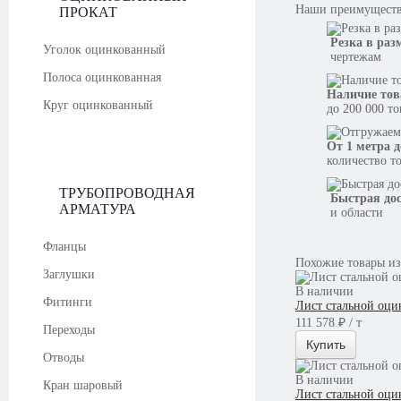
Наши
преимущест
ПРОКАТ
Резка в раз
Уголок оцинкованный
чертежам
Полоса оцинкованная
Наличие тов
Круг оцинкованный
до 200 000 т
От 1 метра д
количество т
ТРУБОПРОВОДНАЯ
Быстрая до
АРМАТУРА
и области
Фланцы
Похожие товары из
Заглушки
В наличии
Фитинги
Лист стальной оци
111 578 ₽ / т
Переходы
Купить
Отводы
В наличии
Кран шаровый
Лист стальной оци