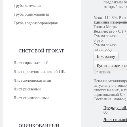
предлагаем б
Труба котельная
который вы с
Труба оцинкованная
Цена:
112 894
₽
/ т
Единица измерен
Труба водогазопроводная
Тонны
Метры
Количество
-
0.1
+
Сумма заказа:
0
руб.
Сумма заказа:
по запросу
ЛИСТОВОЙ ПРОКАТ
В корзину
Лист горячекатаный
Купить в один к
Лист просечно-вытяжной ПВЛ
Описание
Лист холоднокатаный
Цена на металлопро
актуальную стоимо
Лист рифленый
ответят на них, а 
оцинкованный 0.7 
Лист оцинкованный
Состояние: новый; 
Предыдущий 
80
Лист стально
ОЦИНКОВАННЫЙ