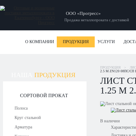
ООО «Прогресс»
Продажа металлопроката с доставкой
О КОМПАНИИ
ПРОДУКЦИЯ
УСЛУГИ
ДОСТ
ПРОДУКЦИЯ
>
ЛИ
2.5 М ZN120 08ПС/СП 
НАША
ПРОДУКЦИЯ
ЛИСТ С
1.25 М 
СОРТОВОЙ ПРОКАТ
Полоса
Круг стальной
В наличии
Арматура
Характерист
Доставка и о