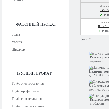
Катанка
Лист 
14918
✔
В 
Лист с
ФАСОННЫЙ ПРОКАТ
08пс/с
✔
В на
Балка
Всего:
2
Уголок
Швеллер
Резка в раз
чертежам
Наличие тов
ТРУБНЫЙ ПРОКАТ
до 200 000 т
Труба электросварная
От 1 метра д
количество т
Труба профильная
Труба горячекатаная
Быстрая до
и области
Труба холоднокатаная