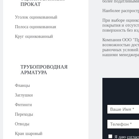
более податливыми
ПРОКАТ
Наиболее распрост
Уголок оцинкованный
При выборе оцинко
покрытия и отсутс
Полоса оцинкованная
поверхность без в
Круг оцинкованный
Компания ООО "Про
возможностью доста
рыночных условий.
нашими менеджерам
ТРУБОПРОВОДНАЯ
АРМАТУРА
Фланцы
Заглушки
Фитинги
Переходы
Отводы
Кран шаровый
Я даю
соглас