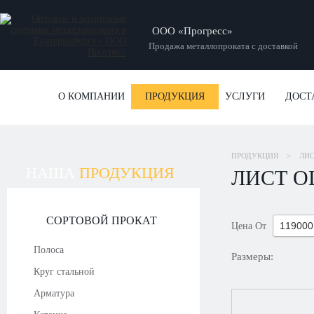
ООО «Прогресс»
Продажа металлопроката с доставкой
О КОМПАНИИ
ПРОДУКЦИЯ
УСЛУГИ
ДОСТ
ПРОДУКЦИЯ
>
ЛИ
НАША
ПРОДУКЦИЯ
ЛИСТ О
СОРТОВОЙ ПРОКАТ
Цена
От
Полоса
Размеры:
Круг стальной
Арматура