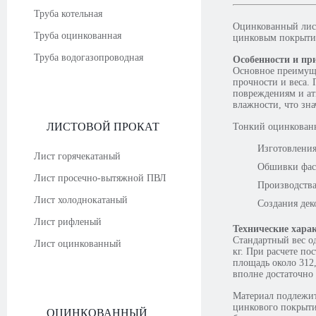
Труба котельная
Оцинкованный лист
Труба оцинкованная
цинковым покрытие
Труба водогазопроводная
Особенности и пр
Основное преимуще
прочности и веса.
повреждениям и ат
влажности, что зна
ЛИСТОВОЙ ПРОКАТ
Тонкий оцинкованн
Изготовления
Лист горячекатаный
Обшивки фаса
Лист просечно-вытяжной ПВЛ
Производства
Лист холоднокатаный
Создания дек
Лист рифленый
Технические хара
Стандартный вес о
Лист оцинкованный
кг. При расчете по
площадь около 312,
вполне достаточно
Материал подлежит
цинкового покрыти
ОЦИНКОВАННЫЙ