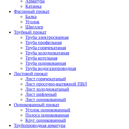
Арматура
Катанка
Фасонный прокат
Балка
Уголок
Швеллер
Трубный прокат
Труба электросварная
Труба профильная
Труба горячекатаная
Труба холоднокатаная
Труба котельная
Труба оцинкованная
Труба водогазопроводная
Листовой прокат
Лист горячекатаный
Лист просечно-вытяжной ПВЛ
Лист холоднокатаный
Лист рифленый
Лист оцинкованный
Оцинкованный прокат
Уголок оцинкованный
Полоса оцинкованная
Круг оцинкованный
Трубопроводная арматура