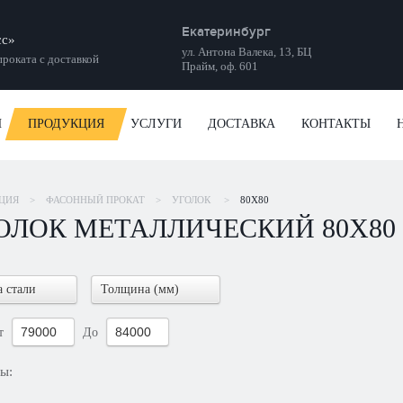
Екатеринбург
сс»
ул. Антона Валека, 13, БЦ
роката с доставкой
Прайм, оф. 601
И
ПРОДУКЦИЯ
УСЛУГИ
ДОСТАВКА
КОНТАКТЫ
ЦИЯ
>
ФАСОННЫЙ ПРОКАТ
>
УГОЛОК
>
80Х80
ОЛОК МЕТАЛЛИЧЕСКИЙ 80Х80
 стали
Толщина (мм)
т
До
ры: