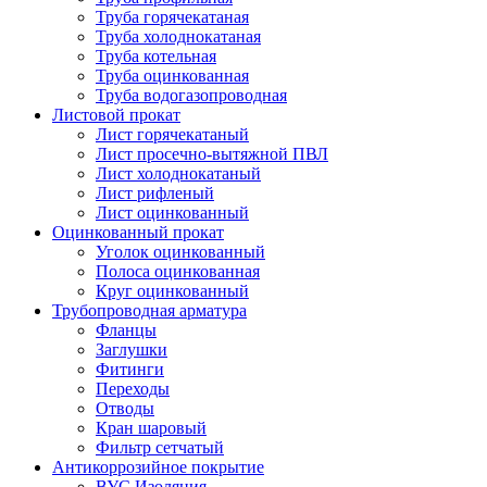
Труба горячекатаная
Труба холоднокатаная
Труба котельная
Труба оцинкованная
Труба водогазопроводная
Листовой прокат
Лист горячекатаный
Лист просечно-вытяжной ПВЛ
Лист холоднокатаный
Лист рифленый
Лист оцинкованный
Оцинкованный прокат
Уголок оцинкованный
Полоса оцинкованная
Круг оцинкованный
Трубопроводная арматура
Фланцы
Заглушки
Фитинги
Переходы
Отводы
Кран шаровый
Фильтр сетчатый
Антикоррозийное покрытие
ВУС Изоляция