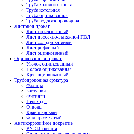
Труба холоднокатаная
Труба котельная
Труба оцинкованная
Труба водогазопроводная
Листовой прокат
Лист горячекатаный
Лист просечно-вытяжной ПВЛ
Лист холоднокатаный
Лист рифленый
Лист оцинкованный
Оцинкованный прокат
Уголок оцинкованный
Полоса оцинкованная
Круг оцинкованный
Трубопроводная арматура
Фланцы
Заглушки
Фитинги
Переходы
Отводы
Кран шаровый
Фильтр сетчатый
Антикоррозийное покрытие
ВУС Изоляция
Силикатно-эмалевое покрытие