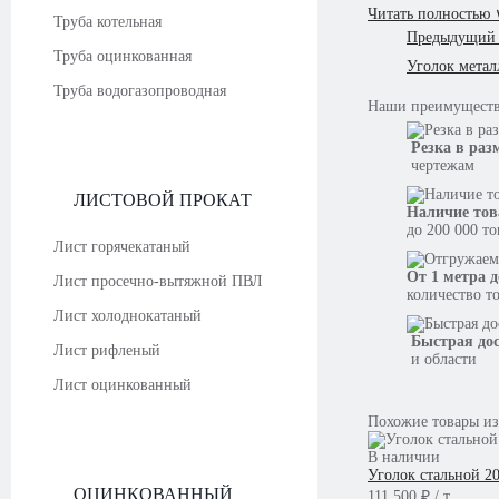
Читать полностью 
Труба котельная
Предыдущий 
Труба оцинкованная
Уголок метал
Труба водогазопроводная
Наши
преимущест
Резка в раз
чертежам
ЛИСТОВОЙ ПРОКАТ
Наличие тов
до 200 000 т
Лист горячекатаный
От 1 метра д
Лист просечно-вытяжной ПВЛ
количество т
Лист холоднокатаный
Быстрая до
Лист рифленый
и области
Лист оцинкованный
Похожие товары из
В наличии
Уголок стальной 2
ОЦИНКОВАННЫЙ
111 500 ₽ / т