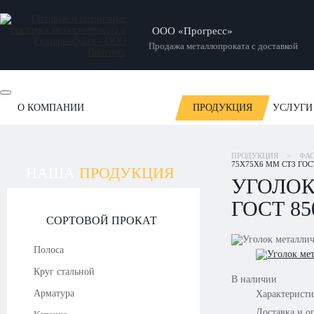
ООО «Прогресс»
Продажа металлопроката с доставкой
О КОМПАНИИ
ПРОДУКЦИЯ
УСЛУГИ
ОТЗЫВЫ
НОВОСТИ
СТАТЬИ
НАШИ РАБОТЫ
ПРОДУКЦИЯ
>
ФА
75Х75Х6 ММ СТ3 ГОСТ
НАША
ПРОДУКЦИЯ
УГОЛОК
ГОСТ 85
СОРТОВОЙ ПРОКАТ
Полоса
Круг стальной
В наличии
Арматура
Характерист
Доставка и о