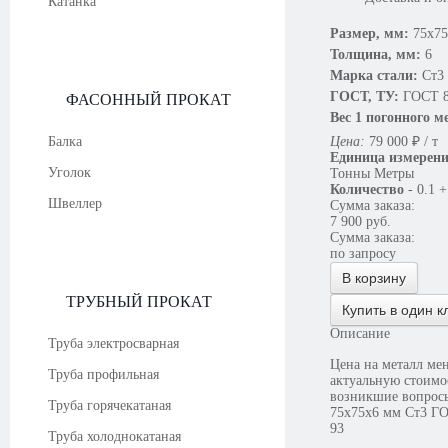
Катанка
Размер, мм:
75х75
Толщина, мм:
6
Марка стали:
Ст3
ГОСТ, ТУ:
ГОСТ 8
ФАСОННЫЙ ПРОКАТ
Вес 1 погонного м
Балка
Цена:
79 000
₽
/ т
Единица измерен
Уголок
Тонны
Метры
Количество
-
0.1
+
Швеллер
Сумма заказа:
7 900
руб.
Сумма заказа:
по запросу
В корзину
ТРУБНЫЙ ПРОКАТ
Купить в один к
Описание
Труба электросварная
Цена на металл мен
Труба профильная
актуальную стоимо
возникшие вопросы,
Труба горячекатаная
75х75х6 мм Ст3 ГО
93
Труба холоднокатаная