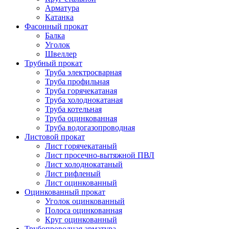
Арматура
Катанка
Фасонный прокат
Балка
Уголок
Швеллер
Трубный прокат
Труба электросварная
Труба профильная
Труба горячекатаная
Труба холоднокатаная
Труба котельная
Труба оцинкованная
Труба водогазопроводная
Листовой прокат
Лист горячекатаный
Лист просечно-вытяжной ПВЛ
Лист холоднокатаный
Лист рифленый
Лист оцинкованный
Оцинкованный прокат
Уголок оцинкованный
Полоса оцинкованная
Круг оцинкованный
Трубопроводная арматура