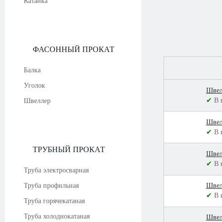
Катанка
ФАСОННЫЙ ПРОКАТ
Балка
Уголок
Швел
✔
В 
Швеллер
Швел
✔
В 
ТРУБНЫЙ ПРОКАТ
Швел
✔
В 
Труба электросварная
Труба профильная
Швел
✔
В 
Труба горячекатаная
Труба холоднокатаная
Швел