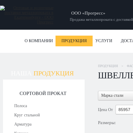
ООО «Прогресс»
Продажа металлопроката с доставкой
О КОМПАНИИ
ПРОДУКЦИЯ
УСЛУГИ
ДОСТ
ПРОДУКЦИЯ
>
ФА
НАША
ПРОДУКЦИЯ
ШВЕЛЛЕ
СОРТОВОЙ ПРОКАТ
Марка стали
Полоса
Цена
От
Круг стальной
Размеры:
Арматура