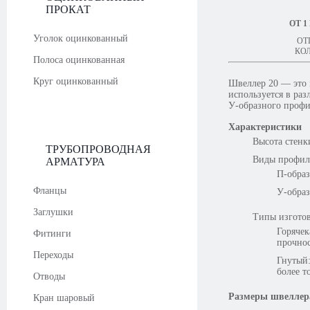
ПРОКАТ
ОТ 1
Уголок оцинкованный
ОТ
КО
Полоса оцинкованная
Круг оцинкованный
Швеллер 20 — это 
используется в раз
У-образного профи
Характеристики
Высота стенк
ТРУБОПРОВОДНАЯ
Виды профил
АРМАТУРА
П-образ
Фланцы
У-образ
Заглушки
Типы изготов
Горячек
Фитинги
прочнос
Переходы
Гнутый:
более т
Отводы
Размеры швеллер
Кран шаровый