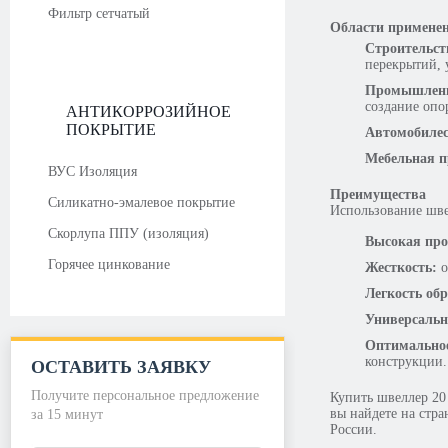
Фильтр сетчатый
Области применен
Строительст
перекрытий, 
Промышленн
создание опо
АНТИКОРРОЗИЙНОЕ
ПОКРЫТИЕ
Автомобилес
Мебельная 
ВУС Изоляция
Преимущества
Силикатно-эмалевое покрытие
Использование шве
Скорлупа ППУ (изоляция)
Высокая про
Горячее цинкование
Жесткость:
о
Легкость об
Универсальн
Оптимальное
конструкции.
ОСТАВИТЬ ЗАЯВКУ
Получите персональное предложение
Купить швеллер 20
вы найдете на стр
за 15 минут
России.