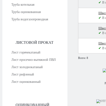
✔
В 
Труба котельная
Труба оцинкованная
Швел
✔
В 
Труба водогазопроводная
Швел
✔
В 
ЛИСТОВОЙ ПРОКАТ
Швел
✔
В 
Лист горячекатаный
Всего:
8
Лист просечно-вытяжной ПВЛ
Лист холоднокатаный
Лист рифленый
Лист оцинкованный
Р
ОЦИНКОВАННЫЙ