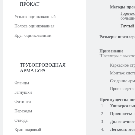
ПРОКАТ
Методы прои
Горяче
Уголок оцинкованный
большие
Полоса оцинкованная
Гнутый
Круг оцинкованный
Размеры швеллер
Применение
Швеллеры с высото
ТРУБОПРОВОДНАЯ
Каркасное ст
АРМАТУРА
Монтаж систе
Создание арм
Фланцы
Производство
Заглушки
Преимущества шв
Фитинги
Универсальн
Переходы
Прочность:
в
Отводы
Долговечнос
Легкость мо
Кран шаровый