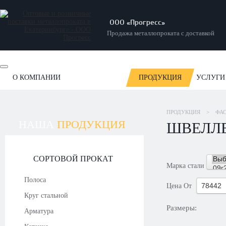
ООО «Прогресс»
Продажа металлопроката с доставкой
О КОМПАНИИ
ПРОДУКЦИЯ
УСЛУГИ
ОТЗЫВЫ
НОВОСТИ
СТАТЬИ
НАШИ РАБОТЫ
ПРОДУКЦИЯ
>
ФА
НАША
ПРОДУКЦИЯ
ШВЕЛЛЕ
СОРТОВОЙ ПРОКАТ
Марка стали
Полоса
Цена
От
Круг стальной
Размеры:
Арматура