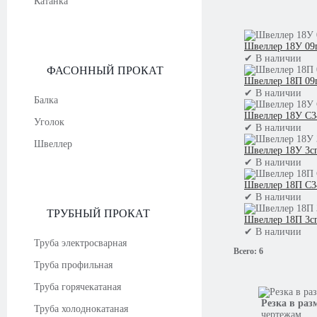
Катанка
Швеллер 18У 09
✔
В наличии
ФАСОННЫЙ ПРОКАТ
Швеллер 18П 09
✔
В наличии
Балка
Швеллер 18У С3
Уголок
✔
В наличии
Швеллер
Швеллер 18У 3с
✔
В наличии
Швеллер 18П С3
✔
В наличии
ТРУБНЫЙ ПРОКАТ
Швеллер 18П 3с
✔
В наличии
Труба электросварная
Всего:
6
Труба профильная
Труба горячекатаная
Резка в раз
Труба холоднокатаная
чертежам