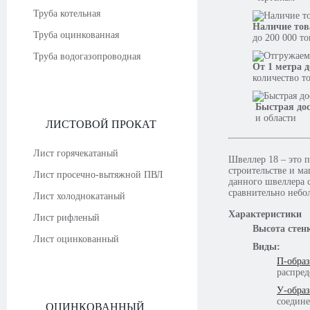
Труба котельная
Наличие тов
Труба оцинкованная
до 200 000 т
Труба водогазопроводная
От 1 метра д
количество т
Быстрая до
и области
ЛИСТОВОЙ ПРОКАТ
Лист горячекатаный
Швеллер 18 – это 
строительстве и м
Лист просечно-вытяжной ПВЛ
данного швеллера с
сравнительно небо
Лист холоднокатаный
Характеристики
Лист рифленый
Высота стен
Лист оцинкованный
Виды:
П-обра
распред
У-обра
соедин
ОЦИНКОВАННЫЙ