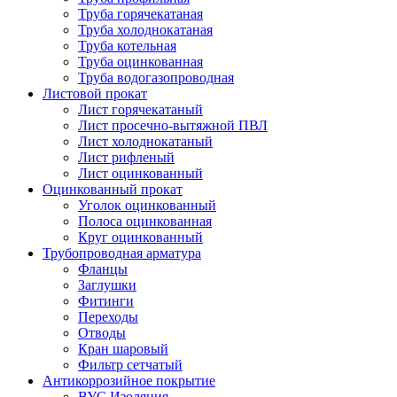
Труба горячекатаная
Труба холоднокатаная
Труба котельная
Труба оцинкованная
Труба водогазопроводная
Листовой прокат
Лист горячекатаный
Лист просечно-вытяжной ПВЛ
Лист холоднокатаный
Лист рифленый
Лист оцинкованный
Оцинкованный прокат
Уголок оцинкованный
Полоса оцинкованная
Круг оцинкованный
Трубопроводная арматура
Фланцы
Заглушки
Фитинги
Переходы
Отводы
Кран шаровый
Фильтр сетчатый
Антикоррозийное покрытие
ВУС Изоляция