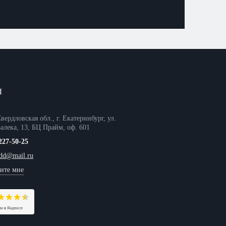
Ы
вердловская обл., г. Екатеринбург, ул.
алека, 13, БЦ Прайм, оф. 601
227-50-25
tdd@mail.ru
ите мне