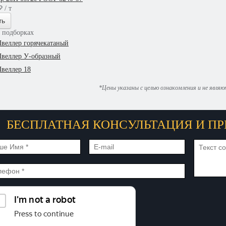
 / т
ть
в подборках
веллер горячекатаный
веллер У-образный
веллер 18
*Цены указаны с целью ознакомления и не явля
БЕСПЛАТНАЯ КОНСУЛЬТАЦИЯ И ПР