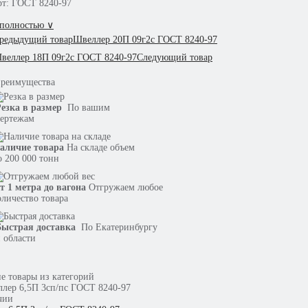
рт: ГОСТ 8240-97
 полностью ∨
редыдущий товар
Швеллер 20П 09г2с ГОСТ 8240-97
веллер 18П 09г2с ГОСТ 8240-97
Следующий товар
преимущества
езка в размер
По вашим
ертежам
аличие товара
На складе объем
о 200 000 тонн
т 1 метра до вагона
Отгружаем любое
оличество товара
ыстрая доставка
По Екатеринбургу
 области
е товары из категорий
чии