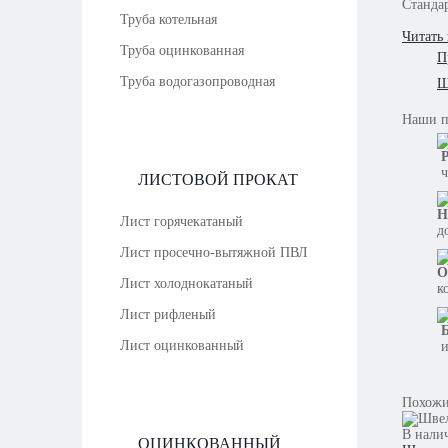
Станда
Труба котельная
Читать
Труба оцинкованная
П
Труба водогазопроводная
Ш
Наши
Р
ч
ЛИСТОВОЙ ПРОКАТ
Н
Лист горячекатаный
д
Лист просечно-вытяжной ПВЛ
О
Лист холоднокатаный
к
Лист рифленый
Б
Лист оцинкованный
и
Похожи
В нали
ОЦИНКОВАННЫЙ