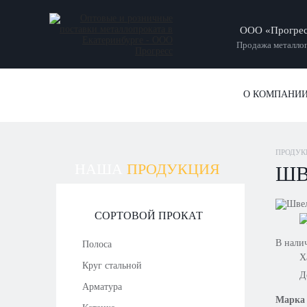
ООО «Прогре
Продажа металлоп
О КОМПАНИ
ПРОДУК
НАША
ПРОДУКЦИЯ
ШВ
СОРТОВОЙ ПРОКАТ
В нали
Полоса
Х
Круг стальной
Д
Арматура
Марка 