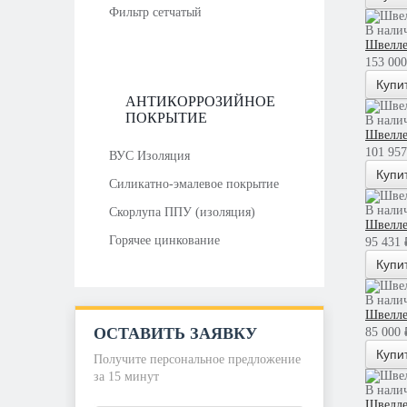
Фильтр сетчатый
В нали
Швелле
153 000
Купи
АНТИКОРРОЗИЙНОЕ
ПОКРЫТИЕ
В нали
Швелле
101 957
ВУС Изоляция
Купи
Силикатно-эмалевое покрытие
В нали
Скорлупа ППУ (изоляция)
Швелле
Горячее цинкование
95 431 ₽
Купи
В нали
Швелле
ОСТАВИТЬ ЗАЯВКУ
85 000 ₽
Купи
Получите персональное предложение
за 15 минут
В нали
Швелле