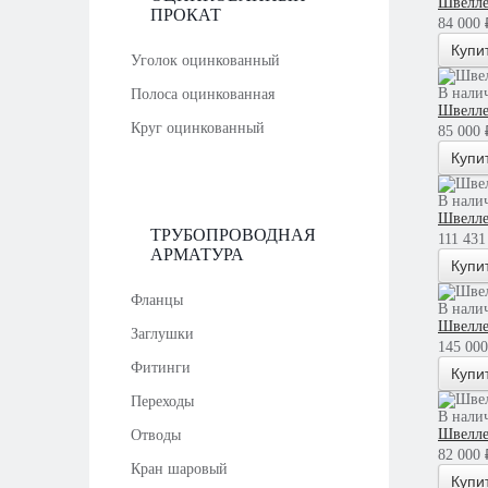
Швелле
ПРОКАТ
84 000 ₽
Купи
Уголок оцинкованный
В нали
Полоса оцинкованная
Швелле
Круг оцинкованный
85 000 ₽
Купи
В нали
Швелле
ТРУБОПРОВОДНАЯ
111 431 
АРМАТУРА
Купи
Фланцы
В нали
Швелле
Заглушки
145 000
Фитинги
Купи
Переходы
В нали
Швелле
Отводы
82 000 ₽
Кран шаровый
Купи