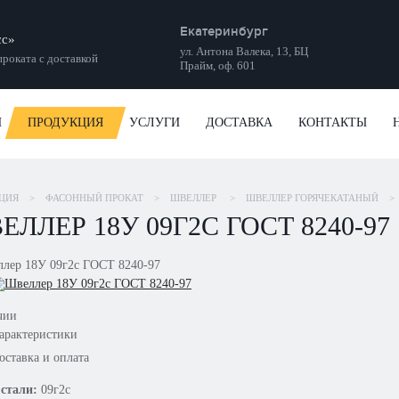
Екатеринбург
сс»
ул. Антона Валека, 13, БЦ
роката с доставкой
Прайм, оф. 601
И
ПРОДУКЦИЯ
УСЛУГИ
ДОСТАВКА
КОНТАКТЫ
ЦИЯ
>
ФАСОННЫЙ ПРОКАТ
>
ШВЕЛЛЕР
>
ШВЕЛЛЕР ГОРЯЧЕКАТАНЫЙ
>
ЕЛЛЕР 18У 09Г2С ГОСТ 8240-97
чии
арактеристики
оставка и оплата
стали:
09г2с