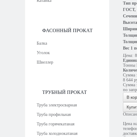
Катанка
Тип п
ГОСТ,
Сечени
Высота
Ширин
ФАСОННЫЙ ПРОКАТ
Толщин
Толщин
Балка
Вес 1 
Уголок
Цена:
8
Единиц
Швеллер
Тонны
Количе
Сумма з
8 644
р
Сумма з
по зап
ТРУБНЫЙ ПРОКАТ
В ко
Труба электросварная
Купи
Описан
Труба профильная
Цена на
Труба горячекатаная
телефон
Труба холоднокатаная
достав