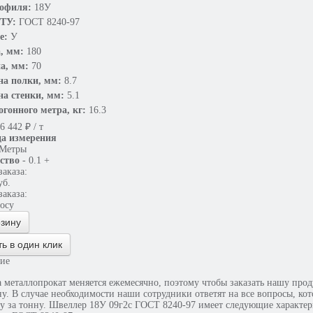
рофиля:
18У
 ТУ:
ГОСТ 8240-97
е:
У
, мм:
180
а, мм:
70
а полки, мм:
8.7
а стенки, мм:
5.1
погонного метра, кг:
16.3
6 442
₽
/ т
а измерения
Метры
ство
-
0.1
+
аказа:
уб.
аказа:
росу
рзину
ть в один клик
ие
 металлопрокат меняется ежемесячно, поэтому чтобы заказать нашу проду
у. В случае необходимости наши сотрудники ответят на все вопросы, кот
ку за тонну. Швеллер 18У 09г2с ГОСТ 8240-97 имеет следующие характер