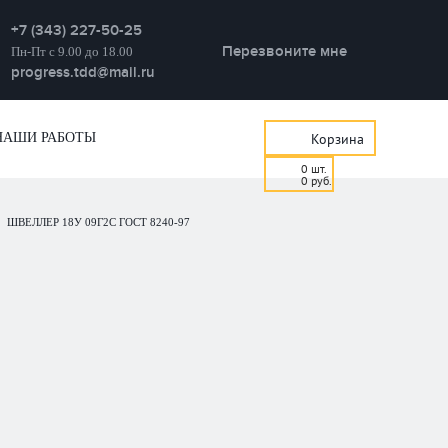
+7 (343) 227-50-25
Перезвоните мне
Пн-Пт с 9.00 до 18.00
progress.tdd@mail.ru
НАШИ РАБОТЫ
Корзина
0
шт.
0
руб.
ШВЕЛЛЕР 18У 09Г2С ГОСТ 8240-97