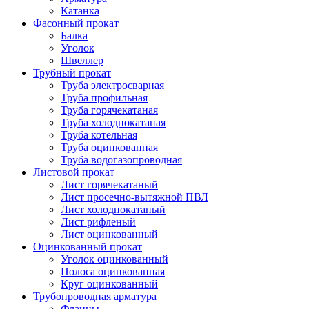
Катанка
Фасонный прокат
Балка
Уголок
Швеллер
Трубный прокат
Труба электросварная
Труба профильная
Труба горячекатаная
Труба холоднокатаная
Труба котельная
Труба оцинкованная
Труба водогазопроводная
Листовой прокат
Лист горячекатаный
Лист просечно-вытяжной ПВЛ
Лист холоднокатаный
Лист рифленый
Лист оцинкованный
Оцинкованный прокат
Уголок оцинкованный
Полоса оцинкованная
Круг оцинкованный
Трубопроводная арматура
Фланцы