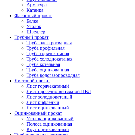
Арматура
Катанка
Фасонный прокат
Балка
Уголок
Швеллер
Трубный прокат
Труба электросварная
Труба профильная
Труба горячекатаная
Труба холоднокатаная
Труба котельная
Труба оцинкованная
Труба водогазопроводная
Листовой прокат
Лист горячекатаный
Лист просечно-вытяжной ПВЛ
Лист холоднокатаный
Лист рифленый
Лист оцинкованный
Оцинкованный прокат
Уголок оцинкованный
Полоса оцинкованная
Круг оцинкованный
Трубопроводная арматура