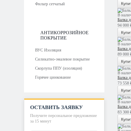
Купи
Фильтр сетчатый
В нали
Балка 
94 000 ₽
АНТИКОРРОЗИЙНОЕ
Купи
ПОКРЫТИЕ
В нали
Балка 
ВУС Изоляция
89 000 ₽
Силикатно-эмалевое покрытие
Купи
Скорлупа ППУ (изоляция)
В нали
Горячее цинкование
Балка 
73 558 ₽
Купи
В нали
ОСТАВИТЬ ЗАЯВКУ
Балка 
83 300 ₽
Получите персональное предложение
Купи
за 15 минут
В нали