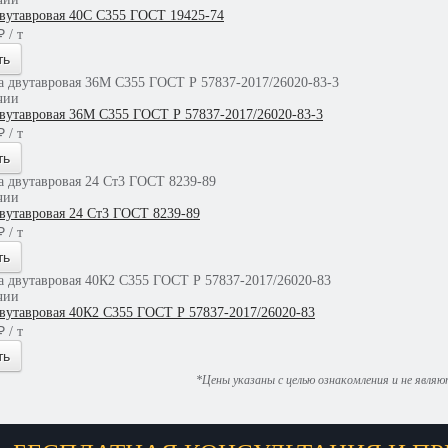
двутавровая 40С С355 ГОСТ 19425-74
 / т
ть
чии
двутавровая 36М С355 ГОСТ Р 57837-2017/26020-83-3
 / т
ть
чии
двутавровая 24 Ст3 ГОСТ 8239-89
 / т
ть
чии
двутавровая 40К2 С355 ГОСТ Р 57837-2017/26020-83
 / т
ть
*Цены указаны с целью ознакомления и не явля