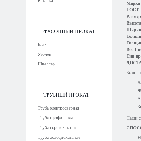
Катанка
Марка 
ГОСТ,
Размер
Высота
Ширин
ФАСОННЫЙ ПРОКАТ
Толщин
Толщин
Балка
Вес 1 
Уголок
Тип п
ДОСТ
Швеллер
Компан
А
Ж
ТРУБНЫЙ ПРОКАТ
А
К
Труба электросварная
Труба профильная
Наши с
Труба горячекатаная
СПОС
Труба холоднокатаная
Н