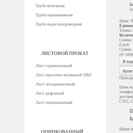
Б
Труба котельная
о
Труба оцинкованная
Цена:
8
Труба водогазопроводная
Единиц
Тонны
Количе
Сумма з
0
руб.
Сумма з
ЛИСТОВОЙ ПРОКАТ
по зап
В ко
Лист горячекатаный
Купи
Лист просечно-вытяжной ПВЛ
Описан
Лист холоднокатаный
Цена на
телефо
Лист рифленый
доставку за 
С355; 
Лист оцинкованный
П
Б
Наши
ОЦИНКОВАННЫЙ