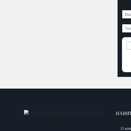
НАВИ
О ко