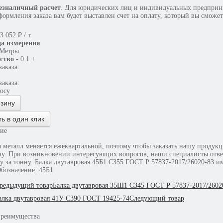
езналичный расчет
. Для юридических лиц и индивидуальных предприни
формления заказа вам будет выставлен счет на оплату, который вы сможет
3 052
₽
/ т
а измерения
Метры
ство
-
0.1
+
аказа:
аказа:
росу
рзину
ть в один клик
ие
 металл меняется ежеквартальной, поэтому чтобы заказать нашу продукци
ну. При возникновении интересующих вопросов, наши специалисты ответя
тонну. Балка двутавровая 45Б1 С355 ГОСТ Р 57837-2017/26020-83 имеет следующие характеристики: Длина: 12 м; Марка стали:
Обозначение: 45Б1
редыдущий товар
Балка двутавровая 35Ш1 С345 ГОСТ Р 57837-2017/2602
алка двутавровая 41У С390 ГОСТ 19425-74
Следующий товар
преимущества