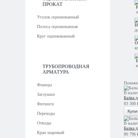
ПРОКАТ
Р
ч
Уголок оцинкованный
Н
Полоса оцинкованная
д
Круг оцинкованный
О
к
Б
и
ТРУБОПРОВОДНАЯ
АРМАТУРА
Похожи
Фланцы
В нали
Заглушки
Балка 
83 300 ₽
Фитинги
Купи
Переходы
Отводы
В нали
Балка 
Кран шаровый
80 796 ₽