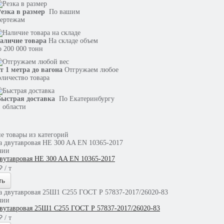
езка в размер
По вашим
ертежам
аличие товара
На складе объем
о 200 000 тонн
т 1 метра до вагона
Отгружаем любое
оличество товара
ыстрая доставка
По Екатеринбургу
 области
е товары из категорий
чии
двутавровая HE 300 AA EN 10365-2017
 / т
ть
чии
двутавровая 25Ш1 С255 ГОСТ Р 57837-2017/26020-83
 / т