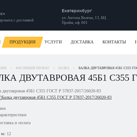
Екатеринбург
сс»
ул. Антона Валека, 13, БЦ
роката с доставкой
Прайм, оф. 601
И
ПРОДУКЦИЯ
УСЛУГИ
ДОСТАВКА
КОНТАКТЫ
ЦИЯ
>
ФАСОННЫЙ ПРОКАТ
>
БАЛКА
>
БАЛКА ДВУТАВРОВАЯ 45Б1 С355 ГОСТ
ЛКА ДВУТАВРОВАЯ 45Б1 С355 ГОС
чии
арактеристики
оставка и оплата
 м:
12