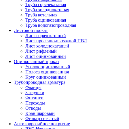
Труба горячекатаная
Труба холоднокатаная
Труба котельная
Труба оцинкованная
Труба водогазопроводная
Листовой прокат
Лист горячекатаный
Лист просечно-вытяжной ПВЛ
Лист холоднокатаный
Лист рифленый
Лист оцинкованный
Оцинкованный прокат
Уголок оцинкованный
Полоса оцинкованная
Круг оцинкованный
Трубопроводная арматура
Фланцы
Заглушки
Фитинги
Переходы
Отводы
Кран шаровый
Фильтр сетчатый
Антикоррозийное покрытие
ВУС Изоляция