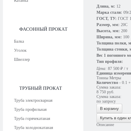
Катанка
Длина, м:
12
Марка стали:
09г
ГОСТ, ТУ:
ГОСТ 1
Размер, мм:
20С
ФАСОННЫЙ ПРОКАТ
Высота, мм:
200
Ширина, мм:
100
Балка
Толщина полки, 
Толщина стенки,
Уголок
Вес 1 погонного м
Швеллер
Тип профиля:
Цена:
87 500
₽
/ т
Единица измерен
Тонны
Метры
Количество
-
0.1
+
Сумма заказа:
ТРУБНЫЙ ПРОКАТ
8 750
руб.
Сумма заказа:
Труба электросварная
по запросу
В корзину
Труба профильная
Купить в один к
Труба горячекатаная
Описание
Труба холоднокатаная