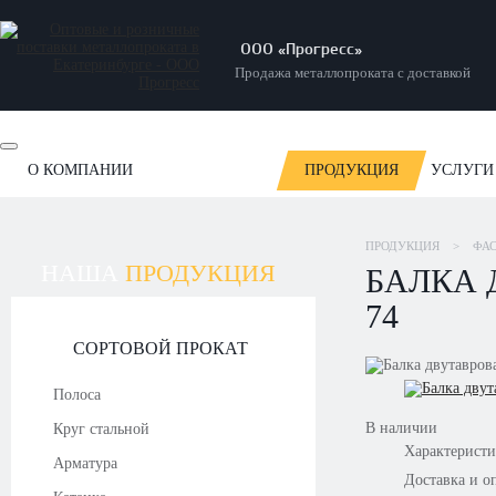
ООО «Прогресс»
Продажа металлопроката с доставкой
О КОМПАНИИ
ПРОДУКЦИЯ
УСЛУГИ
ОТЗЫВЫ
НОВОСТИ
СТАТЬИ
НАШИ РАБОТЫ
ПРОДУКЦИЯ
>
ФА
НАША
ПРОДУКЦИЯ
БАЛКА Д
74
СОРТОВОЙ ПРОКАТ
Полоса
В наличии
Круг стальной
Характерист
Арматура
Доставка и о