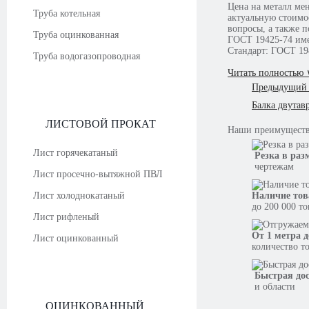
Цена на металл ме
Труба котельная
актуальную стоимо
вопросы, а также п
Труба оцинкованная
ГОСТ 19425-74 име
Стандарт: ГОСТ 19
Труба водогазопроводная
Читать полностью 
Предыдущий 
Балка двутав
ЛИСТОВОЙ ПРОКАТ
Наши
преимущест
Лист горячекатаный
Резка в раз
чертежам
Лист просечно-вытяжной ПВЛ
Лист холоднокатаный
Наличие тов
до 200 000 т
Лист рифленый
От 1 метра д
Лист оцинкованный
количество т
Быстрая до
и области
ОЦИНКОВАННЫЙ